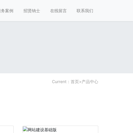
服务案例
招贤纳士
在线留言
联系我们
Current：
首页
>
产品中心