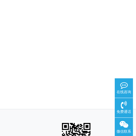
在线咨询
免费通话
微信联系