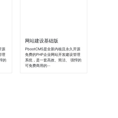
网站建设基础版
开源
PbootCMS是全新内核且永久开源
管理
免费的PHP企业网站开发建设管理
悍的
系统，是一套高效、简洁、 强悍的
可免费商用的···