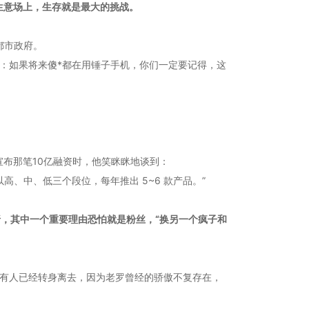
生意场上，生存就是最大的挑战。
都市政府。
：如果将来傻*都在用锤子手机，你们一定要记得，这
宣布那笔10亿融资时，他笑眯眯地谈到：
、中、低三个段位，每年推出 5~6 款产品。”
，其中一个重要理由恐怕就是粉丝，“换另一个疯子和
；有人已经转身离去，因为老罗曾经的骄傲不复存在，