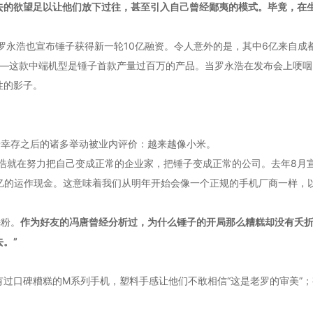
去的欲望足以让他们放下过往，甚至引入自己曾经鄙夷的模式。毕竟，在
程。罗永浩也宣布锤子获得新一轮10亿融资。令人意外的是，其中6亿来自成
——这款中端机型是锤子首款产量过百万的产品。当罗永浩在发布会上哽咽
性的影子。
子幸存之后的诸多举动被业内评价：越来越像小米。
永浩就在努力把自己变成正常的企业家，把锤子变成正常的公司。去年8月
个亿的运作现金。这意味着我们从明年开始会像一个正规的手机厂商一样，以高
锤粉。
作为好友的冯唐曾经分析过，为什么锤子的开局那么糟糕却没有夭折
。”
过口碑糟糕的M系列手机，塑料手感让他们不敢相信“这是老罗的审美”