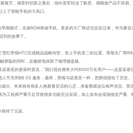
的紧箍咒，感受到切肤之痛后，他向雷军转达了歉意、感慨做产品不容易
浩赶上了智能手机的大风口。
早期模式：先做ROM再做手机。更多的大厂商还没反应过来，华为要在20
5年迟到的故事了。
雪红带领HTC完成精品战略转型，坐上手机老二的位置。黑莓生厂商RI
发布触屏版的同时，还傲娇地保留了物理键盘板。
谈及诺基亚的衰落时曾说，“我们现在拥有大约8000万名用户——这是诺
年愚人节关闭BB OS 服务，最终，黑莓与诺基亚一样，把辉煌留给了历史。
的成分。本来就有很多人抱着看笑话的心态，准备围观这位相声演员、英
，又因为工程师严重不足导致很多功能无法实现，加上发布会现场拖堂严重、
亦保持了沉寂。