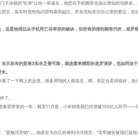
西门子冰箱的“壮举”让他一举成名，他想在手机圈里也搞出类似的动静来
望京，装车时突然电闪雷鸣暴雨如注。罗永浩站在旧办公室的窗边，念叨
说，这是他得以从手机死亡谷幸存的秘诀，但所有的得到都有代价，老罗祭
。
，当天发布的坚果3实在乏善可陈，就连素来精彩的老罗演讲，也如同这
更长。
回来看了一下网上的反馈，很多用翔的人都说丑，嗯，肯定会卖得很好，放
一样了。
猛进备受赞誉的一年，截至11月底，小米销售额已经突破100亿人民币—
、“耍猴式营销”……他甚至为自己的犀利洋洋得意，“雷军确实被我们逼得