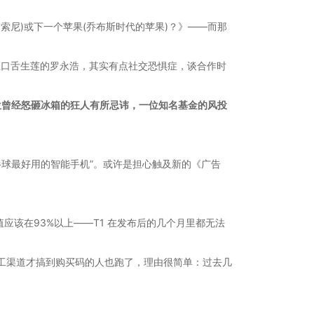
索尼)或下一个苹果(乔布斯时代的苹果)？》——而那
上口舌生莲的罗永浩，其实有点社交恐惧症，谈合作时
这位曾经怒砸冰箱的狂人有所忌讳，一位知名基金的风投
半球最好用的智能手机”。或许是担心触及新的《广告
该在93%以上——T1 在发布后的几个月里都无法
员工渠道才搞到购买码的人也跑了，理由很简单：过去几