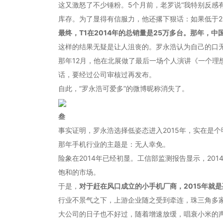
这又激怒了不少锤粉。5个月前，老罗说“我特别反感
库存。为了显得有信服力，他还撂下狠话：如果低于2
最终，T1在2014年的总销量是25万多台。那年，中
这样的结果无疑是让人沮丧的。罗永浩认为自己的口
那年12月，他在北展做了最后一场个人演讲《一个
话，要经过公司审核过再发布。
自此，“罗永浩可爱多”的微博昵称消失了。
叁
事实证明，罗永浩选择低姿态进入2015年，实在是
那年手机行业的主题是：无人幸免。
险象在2014年已经初显。工信部监测报告显示，201
饱和的市场。
于是，
对于赶在风口成立的小手机厂商，2015年就
行业不景气之下，上游企业随之受到牵连，珠三角多
大公司的日子也不好过，随着增速放缓，唱衰小米的