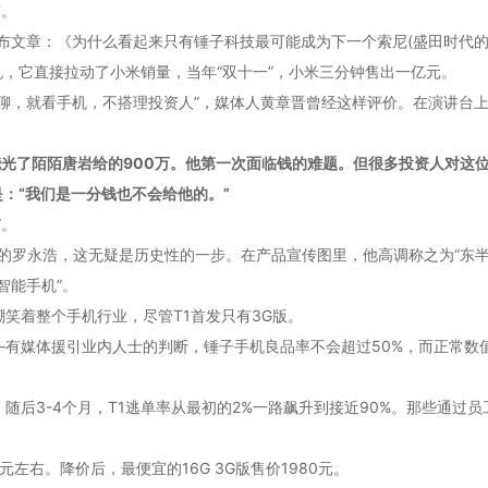
签。
发布文章：《为什么看起来只有锤子科技最可能成为下一个索尼(盛田时代的
机，它直接拉动了小米销量，当年“双十一”，小米三分钟售出一亿元。
聊，就看手机，不搭理投资人”，媒体人黄章晋曾经这样评价。在演讲台
浩就烧光了陌陌唐岩给的900万。他第一次面临钱的难题。但很多投资人对
：“我们是一分钱也不会给他的。”
”。
生产的罗永浩，这无疑是历史性的一步。在产品宣传图里，他高调称之为“东
智能手机”。
笑着整个手机行业，尽管T1首发只有3G版。
有媒体援引业内人士的判断，锤子手机良品率不会超过50%，而正常数值应
随后3-4个月，T1逃单率从最初的2%一路飙升到接近90%。那些通过
元左右。降价后，最便宜的16G 3G版售价1980元。