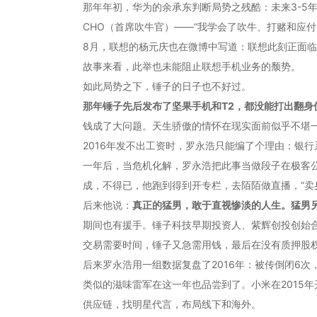
那年年初，华为的余承东判断局势之残酷：未来3-5年
CHO（首席吹牛官）——“我学会了吹牛、打赌和应付
8月，联想的杨元庆也在微博中写道：联想此刻正面临着
故事来看，此举也未能阻止联想手机业务的颓势。
如此局势之下，锤子的日子也不好过。
那年锤子先后发布了坚果手机和T2，都没能打出翻身仗
钱成了大问题。天生骄傲的情怀在现实面前似乎不堪一击
2016年发不出工资时，罗永浩只能编了个理由：银
一年后，当危机化解，罗永浩把此事当做段子在极客
成，不得已，他跑到得到开专栏，去陌陌做直播，“卖
后来他说：
真正的猛男，敢于直视惨淡的人生。猛男
期间也有援手。锤子科技早期投资人、紫辉创投创始合
交易需要时间，锤子又急需用钱，最后在没有质押股
后来罗永浩用一组数据复盘了2016年：被传倒闭6次
类似的滋味雷军在这一年也品尝到了。小米在2015年
供应链，找明星代言，布局线下和海外。