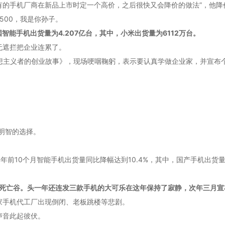
有的手机厂商在新品上市时定一个高价，之后很快又会降价的做法”，他
500，我是你孙子。
国智能手机出货量为4.207亿台，其中，小米出货量为6112万台。
无遮拦把企业连累了。
理想主义者的创业故事》，现场哽咽鞠躬，表示要认真学做企业家，并宣布
个明智的选择。
4年前10个月智能手机出货量同比降幅达到10.4%，其中，国产手机出货量
是死亡谷。头一年还连发三款手机的大可乐在这年保持了寂静，次年三月宣
家手机代工厂出现倒闭、老板跳楼等悲剧。
声音此起彼伏。