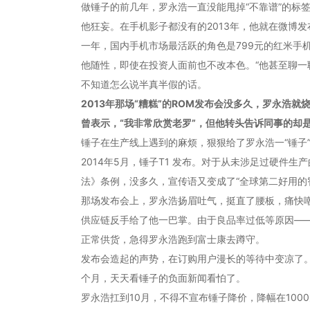
做锤子的前几年，罗永浩一直没能甩掉“不靠谱”的标
他狂妄。在手机影子都没有的2013年，他就在微博
一年，国内手机市场最活跃的角色是799元的红米手
他随性，即使在投资人面前也不改本色。“他甚至聊一
不知道怎么说半真半假的话。
2013年那场“糟糕”的ROM发布会没多久，罗永
曾表示，“我非常欣赏老罗”，但他转头告诉同事的却是
锤子在生产线上遇到的麻烦，狠狠给了罗永浩一“锤子
2014年5月，锤子T1 发布。对于从未涉足过硬件
法》条例，没多久，宣传语又变成了“全球第二好用的
那场发布会上，罗永浩扬眉吐气，挺直了腰板，痛快嘲
供应链反手给了他一巴掌。由于良品率过低等原因——
正常供货，急得罗永浩跑到富士康去蹲守。
发布会造起的声势，在订购用户漫长的等待中变凉了。
个月，天天看锤子的负面新闻看怕了。
罗永浩扛到10月，不得不宣布锤子降价，降幅在1000