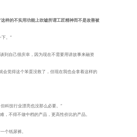
’这样的不实用功能上吹嘘所谓工匠精神而不是改善被
下。”
他谈到自己很庆幸，因为现在不需要用讲故事来融资
就会觉得这个笨蛋没救了，但现在我也会拿着这样的
，但科技行业漂亮也没那么必要。”
艰难，不得不做中档的产品，更高性价比的产品。
发一个纸尿裤。