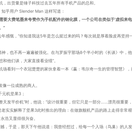
9 的手机，出货量是锤子科技过去五年所有手机产品的总和。
户 Slender Man 这样写道：
需要大费笔墨来夸赞作为手机配件的钢化膜，一个公司在类似于‘虚拟来电
。”
年感慨，“你知道我这5年是怎么挺过来的吗？每次就是厚着脸皮再坚持一
精神，也不再一遍遍被强化。在与罗振宇那场8个半小时的《长谈》中，
想和他们谈，大家直接看业绩”。
在机场看到一个衣冠楚楚的家伙拿着一本《赢：韦尔奇一生的管理智慧》，
发像一位成熟的商人。
千元机坚果3；
整天发平价机”时，他说：“设计很重要，但它只是一部分……漂亮很重要
老老实实解释了坚果3此时推出的理由：在做旗舰机产品的路上走得非常
罗永浩又显得很兴奋。
震撼，于是，那天下午他说道：我曾经想过，给每一个入场（鸟巢）的人