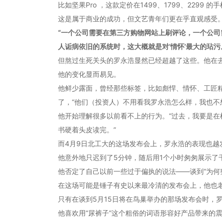
比如坚果Pro ，这款定价在1499、1799、229
这是属于商业的成功，但文艺青年们更在乎直观感受。知乎用
“一个公司需要在第三方购物网站上刷评论，一个公司
人诟病依旧的系统时，这大概就是对‘情怀’最大的玷污
但熬过生死关头的罗永浩显然已经超越了这些。他在去
他的变化显而易见。
他鲜少露面，曾经那些标签，比如彪悍、情怀、工匠
了，“他们（投资人）不用看我罗永浩怎么样，我也不
他开始理解很多以前看不上的行为。“过去，我要是
书硬着头皮读完。”
而4月9日北工大的这场发布会上，罗永浩的表现也越
他意外地只迟到了5分钟，随后用1个小时匆匆展示了
他否定了自己以前一些过于偏执的说法——谈到“为何
在这场可能是锤子有史以来最冷清的发布会上，他也
只有在谈到5月15日将在鸟巢举办的那场发布会时，
他喜欢用“尿裤子”这个粗俗的词语形容好产品带来的