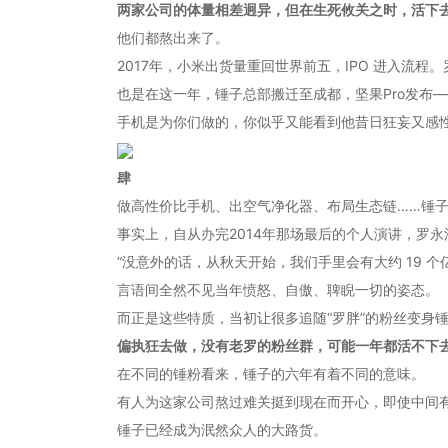
两家公司的体量相差迥异，但在生死攸关之时，活下
他们都熬出来了。
2017年，小米出货量重回世界前五，IPO 进入流
也是在这一年，锤子总部搬迁至成都，坚果Pro发布
手机是为你们做的，你似乎又能看到他昔日狂妄又感
肆
做高性价比手机、出空气净化器、布局生态链……锤
事实上，自从办完2014年那场最后的个人演讲，罗
“没意外的话，从秋天开始，我们手里会有大约 19 
言语间全然不见当年愤怒、自傲、聛睨一切的姿态。
而正是这些特质，当初让很多追随“罗胖”的粉丝变身
偏执狂去做，没有老罗的粉丝群，可能一年都活不下去
在不同的锤粉看来，锤子的六年有着不同的意味。
有人为这家公司熬过难关挺到现在而开心，即使中间有
锤子已经成为泯然众人的大路货。