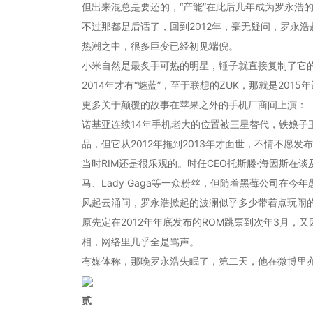
但出来混总是要还的，“产能”在此后几年成为罗永浩
不过那都是后话了，回到2012年，毫无疑问，罗永
热潮之中，很多巨变已经初见端倪。
小米自然是最炙手可热的明星，锤子就直接复制了它的
2014年才有“魅蓝”，至于联想的ZUK，那就是201
更多关于颠覆的故事在苹果之外的手机厂商间上演：
诺基亚连续14年手机老大的位置被三星替代，铁娘子王
品，但它从2012年拖到2013年才面世，不情不愿
当时RIM还是很乐观的。时任CEO托斯滕·海因斯在
马、Lady Gaga等一众粉丝，但随着黑莓公司在今
风起云涌间，罗永浩掀起的波澜似乎多少带着点玩闹
原先定在2012年年底发布的ROM跳票到次年3月
相，网络里几乎全是骂声。
有媒体称，那晚罗永浩失眠了，第二天，他在微博里
贰