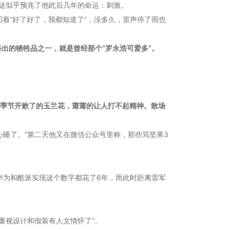
。这似乎预兆了他此后几年的命运：刺激。
着“好了好了，我都知道了”，没多久，雷声停了雨也
出的牺牲品之一，就是曾经那个“罗永浩可爱多”。
个季节开败了的玉兰花，蔫蔫的让人打不起精神。散场
心睡了。”第二天他又在微信公众号里称，那些骂坚果3
—华为和酷派实现这个数字都花了6年，而此时距离雷军
重视设计和假装有人文情怀了”。