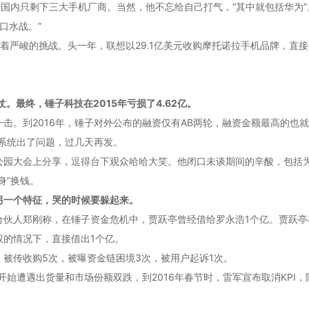
国内只剩下三大手机厂商。当然，他不忘给自己打气，“其中就包括华为”。
口水战。”
严峻的挑战。头一年，联想以29.1亿美元收购摩托诺拉手机品牌，直接导致
。最终，锤子科技在2015年亏损了4.62亿。
。到2016年，锤子对外公布的融资仅有AB两轮，融资金额最高的也就是
行系统出了问题，过几天再发。
公园大会上分享，逗得台下观众哈哈大笑。他闭口未谈期间的辛酸，包括
身”换钱。
另一个特征，哭的时候要躲起来。
伙人郑刚称，在锤子资金危机中，贾跃亭曾经借给罗永浩1个亿。贾跃亭在
权的情况下，直接借出1个亿。
，被传收购5次，被曝资金链困境3次，被用户起诉1次。
开始遭遇出货量和市场份额双跌，到2016年春节时，雷军宣布取消KP