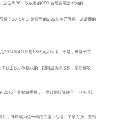
这位靠P6一战成名的CEO 曾经自嘲是华为的
了2015年Q1财报里的2.92亿美元亏损。从后面的
2014年4月那笔1.8亿元人民币。于是，当锤子在
为了钱去找小米谈收购、跟阿里质押股权，最后都没
2015年开始做手机，一度计划投资锤子，但考虑到
I，随后，补课成为这一年的主题，他请回了黎万强，整顿