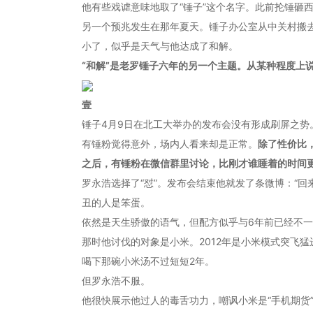
他有些戏谑意味地取了“锤子”这个名字。此前抡锤砸
另一个预兆发生在那年夏天。锤子办公室从中关村搬去
小了，似乎是天气与他达成了和解。
“和解”是老罗锤子六年的另一个主题。从某种程度上
壹
锤子4月9日在北工大举办的发布会没有形成刷屏之势
有锤粉觉得意外，场内人看来却是正常。
除了性价比
之后，有锤粉在微信群里讨论，比刚才谁睡着的时间
罗永浩选择了“怼”。发布会结束他就发了条微博：“
丑的人是笨蛋。
依然是天生骄傲的语气，但配方似乎与6年前已经不
那时他讨伐的对象是小米。2012年是小米模式突飞
喝下那碗小米汤不过短短2年。
但罗永浩不服。
他很快展示他过人的毒舌功力，嘲讽小米是“手机期货”