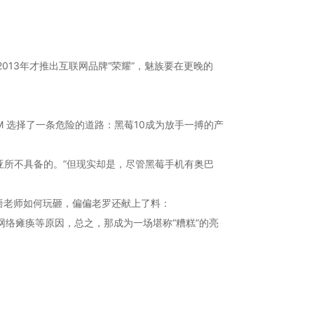
。
13年才推出互联网品牌“荣耀”，魅族要在更晚的
M 选择了一条危险的道路：黑莓10成为放手一搏的产
基亚所不具备的。”但现实却是，尽管黑莓手机有奥巴
语老师如何玩砸，偏偏老罗还献上了料：
网络瘫痪等原因，总之，那成为一场堪称“糟糕”的亮